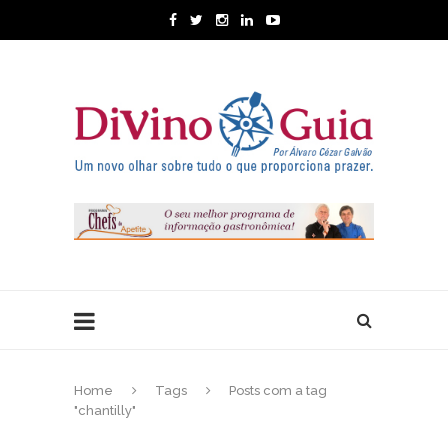
Home
Tags
Posts com a tag
"chantilly"