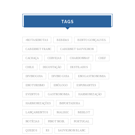
TAGS
#ROTASENOTAS
BEBIDAS
BENTO GONÇALVES.
CABERNET FRANC
CABERNET SAUVIGNON
CACHAÇA
CERVEJAS
CHARDONNAY
CHEF
CHILE
DEGUSTAÇÃO
DESTILADOS
DIVINOGUIA
DIVINO GUIA
ENOGASTRONOMIA
ENOTURISMO
ENÓLOGO
ESPUMANTES
EVENTOS
GASTRONOMIA
HARMONIZAÇÃO
HARMONIZAÇÕES
IMPORTADORA
LANÇAMENTOS
MALBEC
MERLOT
NOTÍCIAS
PINOT NOIR.
PORTUGAL
QUEIJOS
RS
SAUVIGNON BLANC