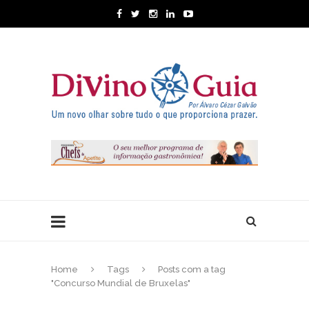
Home
Tags
Posts com a tag
"Concurso Mundial de Bruxelas"