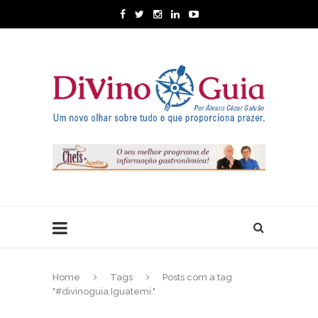
Home
Tags
Posts com a tag
"#divinoguia.Iguatemi."