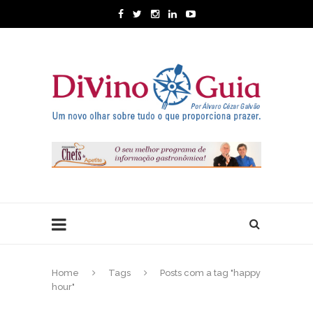
Home
Tags
Posts com a tag "happy
hour"