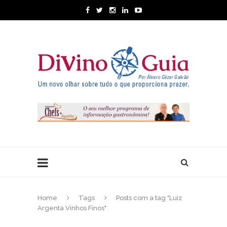
Home
Tags
Posts com a tag "Luiz
Argenta Vinhos Finos"