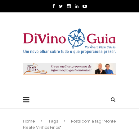
Home
Tags
Posts com a tag "Monte
Reale Vinhos Finos"