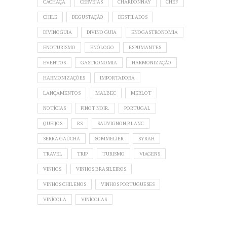
CACHAÇA
CERVEJAS
CHARDONNAY
CHEF
CHILE
DEGUSTAÇÃO
DESTILADOS
DIVINOGUIA
DIVINO GUIA
ENOGASTRONOMIA
ENOTURISMO
ENÓLOGO
ESPUMANTES
EVENTOS
GASTRONOMIA
HARMONIZAÇÃO
HARMONIZAÇÕES
IMPORTADORA
LANÇAMENTOS
MALBEC
MERLOT
NOTÍCIAS
PINOT NOIR.
PORTUGAL
QUEIJOS
RS
SAUVIGNON BLANC
SERRA GAÚCHA
SOMMELIER
SYRAH
TRAVEL
TRIP
TURISMO
VIAGENS
VINHOS
VINHOS BRASILEIROS
VINHOS CHILENOS
VINHOS PORTUGUESES
VINÍCOLA
VINÍCOLAS