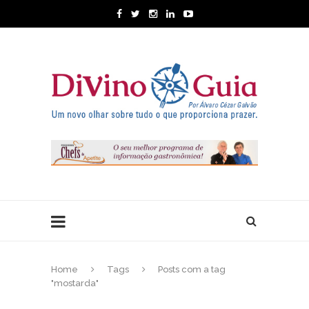
Home
Tags
Posts com a tag
"mostarda"