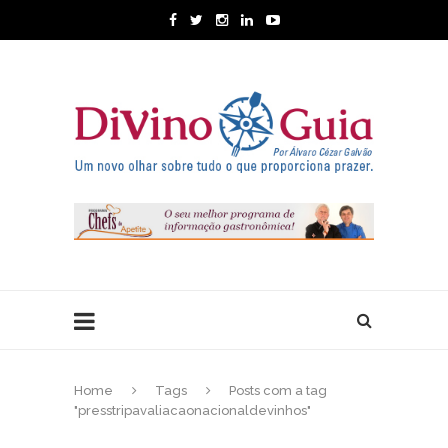
Home
Tags
Posts com a tag
"presstripavaliacaonacionaldevinhos"