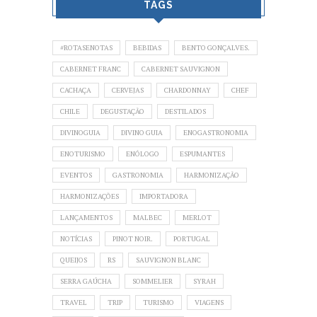
TAGS
#ROTASENOTAS
BEBIDAS
BENTO GONÇALVES.
CABERNET FRANC
CABERNET SAUVIGNON
CACHAÇA
CERVEJAS
CHARDONNAY
CHEF
CHILE
DEGUSTAÇÃO
DESTILADOS
DIVINOGUIA
DIVINO GUIA
ENOGASTRONOMIA
ENOTURISMO
ENÓLOGO
ESPUMANTES
EVENTOS
GASTRONOMIA
HARMONIZAÇÃO
HARMONIZAÇÕES
IMPORTADORA
LANÇAMENTOS
MALBEC
MERLOT
NOTÍCIAS
PINOT NOIR.
PORTUGAL
QUEIJOS
RS
SAUVIGNON BLANC
SERRA GAÚCHA
SOMMELIER
SYRAH
TRAVEL
TRIP
TURISMO
VIAGENS