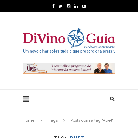
Home
Tags
Posts com a tag "Ruet"