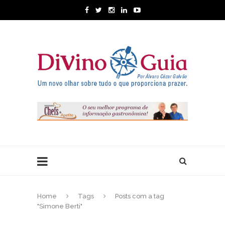
Home
Tags
Posts com a tag
"Simone Berti"