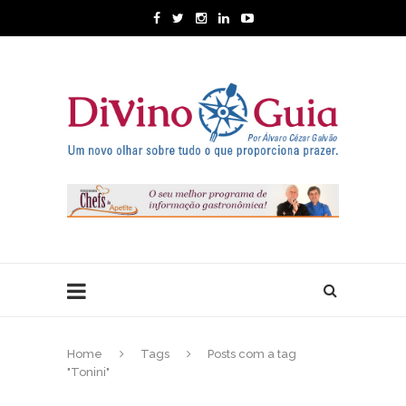
Home
Tags
Posts com a tag
"Tonini"