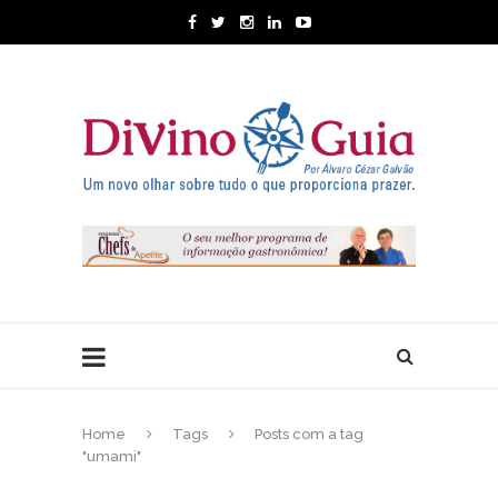
Home
Tags
Posts com a tag
"umami"