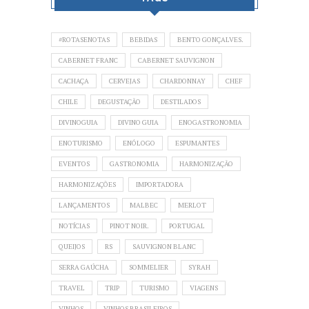
#ROTASENOTAS
BEBIDAS
BENTO GONÇALVES.
CABERNET FRANC
CABERNET SAUVIGNON
CACHAÇA
CERVEJAS
CHARDONNAY
CHEF
CHILE
DEGUSTAÇÃO
DESTILADOS
DIVINOGUIA
DIVINO GUIA
ENOGASTRONOMIA
ENOTURISMO
ENÓLOGO
ESPUMANTES
EVENTOS
GASTRONOMIA
HARMONIZAÇÃO
HARMONIZAÇÕES
IMPORTADORA
LANÇAMENTOS
MALBEC
MERLOT
NOTÍCIAS
PINOT NOIR.
PORTUGAL
QUEIJOS
RS
SAUVIGNON BLANC
SERRA GAÚCHA
SOMMELIER
SYRAH
TRAVEL
TRIP
TURISMO
VIAGENS
VINHOS
VINHOS BRASILEIROS