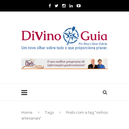
Home
Tags
Posts com a tag "vinhos
artesanais"