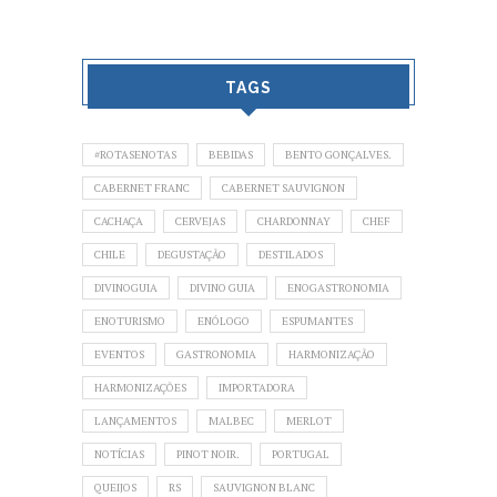
TAGS
#ROTASENOTAS
BEBIDAS
BENTO GONÇALVES.
CABERNET FRANC
CABERNET SAUVIGNON
CACHAÇA
CERVEJAS
CHARDONNAY
CHEF
CHILE
DEGUSTAÇÃO
DESTILADOS
DIVINOGUIA
DIVINO GUIA
ENOGASTRONOMIA
ENOTURISMO
ENÓLOGO
ESPUMANTES
EVENTOS
GASTRONOMIA
HARMONIZAÇÃO
HARMONIZAÇÕES
IMPORTADORA
LANÇAMENTOS
MALBEC
MERLOT
NOTÍCIAS
PINOT NOIR.
PORTUGAL
QUEIJOS
RS
SAUVIGNON BLANC