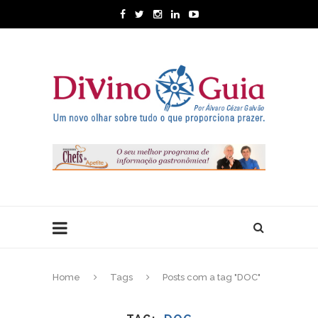
Home
Tags
Posts com a tag "DOC"