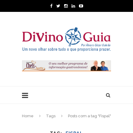
Home
Tags
Posts com a tag "Fispal"