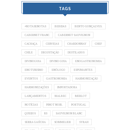
TAGS
#ROTASENOTAS
BEBIDAS
BENTO GONÇALVES.
CABERNET FRANC
CABERNET SAUVIGNON
CACHAÇA
CERVEJAS
CHARDONNAY
CHEF
CHILE
DEGUSTAÇÃO
DESTILADOS
DIVINOGUIA
DIVINO GUIA
ENOGASTRONOMIA
ENOTURISMO
ENÓLOGO
ESPUMANTES
EVENTOS
GASTRONOMIA
HARMONIZAÇÃO
HARMONIZAÇÕES
IMPORTADORA
LANÇAMENTOS
MALBEC
MERLOT
NOTÍCIAS
PINOT NOIR.
PORTUGAL
QUEIJOS
RS
SAUVIGNON BLANC
SERRA GAÚCHA
SOMMELIER
SYRAH