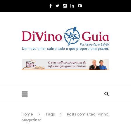
Home
Tags
Posts com a tag "Vinho
Magazine"