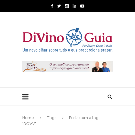
Home
Tags
Posts com a tag
"DOVV"