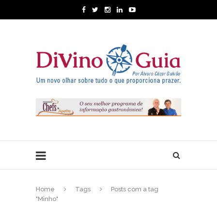
Home
Tags
Posts com a tag
"Minho"