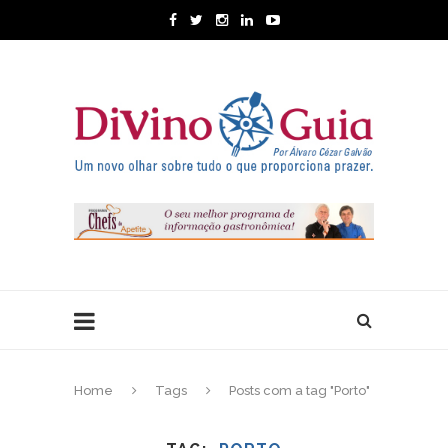
Home
Tags
Posts com a tag "Porto"